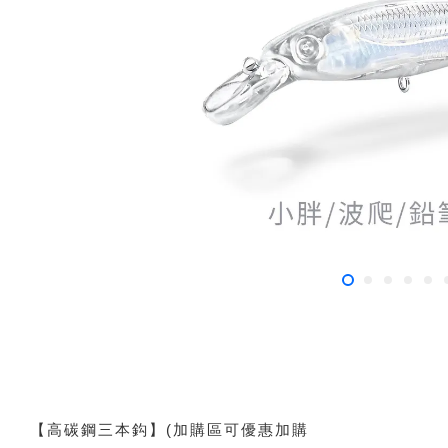
【高碳鋼三本鈎】(加購區可優惠加購