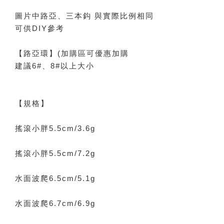
圖片中路亞、三本鈎 與實際比例相同
可供DIY參考
【路亞環】(加購區可優惠加購
建議6#、8#以上大小
【規格】
搖滾小胖5.5cm/3.6g
搖滾小胖5.5cm/7.2g
水面波爬6.5cm/5.1g
水面波爬6.7cm/6.9g