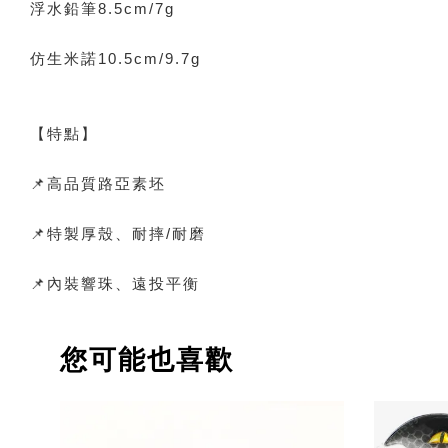
浮水鉛筆8.5cm/7g
仿生米諾10.5cm/9.7g
【特點】
📌高品質路亞素坯
📌特製厚殼、耐摔/耐磨
📌內裝響珠、遠投平衡
您可能也喜歡