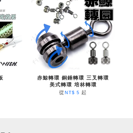
板
赤鯨轉環 銅錘轉環 三叉轉環
美式轉環 培林轉環
從
起
NT$ 5