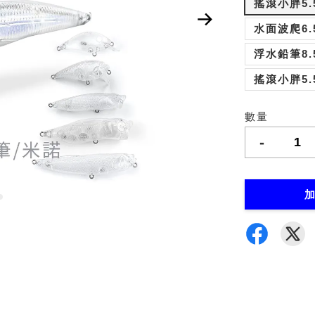
搖滾小胖5.5
水面波爬6.5
浮水鉛筆8.5
搖滾小胖5.5
數量
-
加