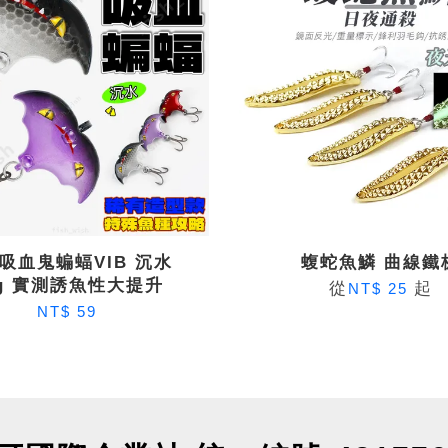
吸血鬼蝙蝠VIB 沉水
蝮蛇魚鱗 曲線鐵
0g 實測誘魚性大提升
從
起
NT$ 25
NT$ 59