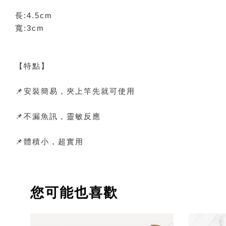
長:4.5cm
寬:3cm
【特點】
📌安裝簡易，夾上竿先就可使用
📌不漏魚訊，靈敏反應
📌體積小，超實用
您可能也喜歡