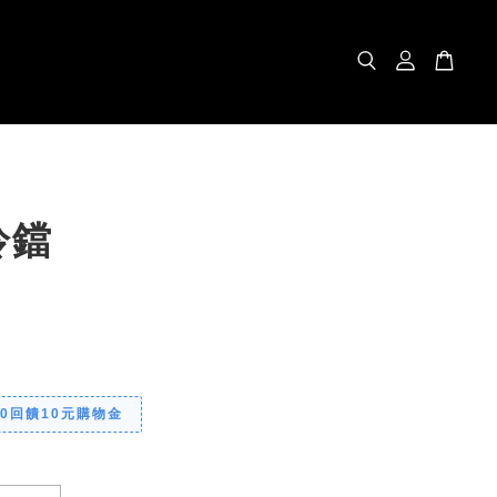
鈴鐺
00回饋10元購物金