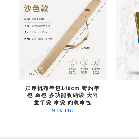
加厚帆布竿包140cm 野釣竿
包 傘包 多功能收納袋 大容
量竿袋 傘袋 釣魚傘包
NT$ 116