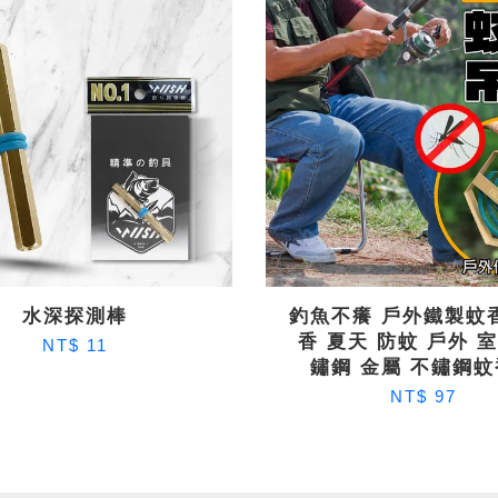
水深探測棒
釣魚不癢 戶外鐵製蚊
香 夏天 防蚊 戶外 
NT$ 11
鏽鋼 金屬 不鏽鋼
NT$ 97