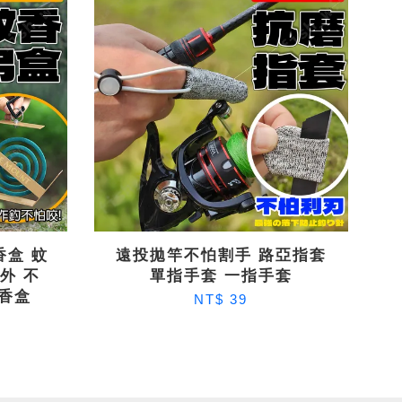
香盒 蚊
遠投拋竿不怕割手 路亞指套
室外 不
單指手套 一指手套
蚊香盒
NT$ 39