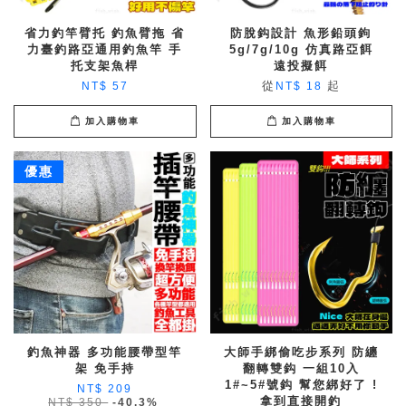
省力釣竿臂托 釣魚臂拖 省
防脫鈎設計 魚形鉛頭鉤
力臺釣路亞通用釣魚竿 手
5g/7g/10g 仿真路亞餌
托支架魚桿
遠投擬餌
從
起
NT$ 57
NT$ 18
加入購物車
加入購物車
優惠
釣魚神器 多功能腰帶型竿
大師手綁偷吃步系列 防纏
架 免手持
翻轉雙鈎 一組10入
1#~5#號鈎 幫您綁好了 !
NT$ 209
拿到直接開釣
NT$ 350
-40.3%