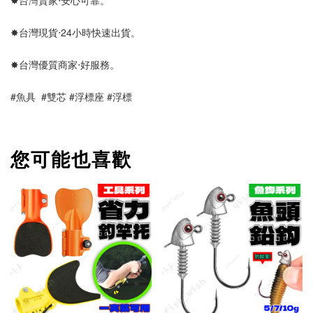
✸台灣賣家‧安心可靠。 
✸台灣現貨‧24小時快速出貨。
✸台灣優質商家‧好服務。
#魚具  #雙芯 #浮標座 #浮標
您可能也喜歡