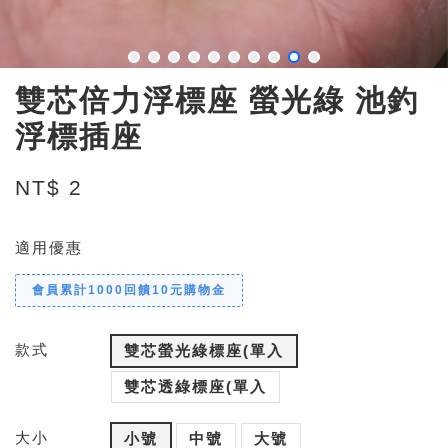
雙芯倍力浮標座 螢光綠 池釣
浮標插座
NT$ 2
適用優惠
會員累計1000回饋10元購物金
款式
雙芯螢光綠標座(單入
雙芯透綠標座(單入
大小
小號
中號
大號