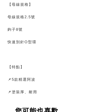
【母線規格】
母線規格2.5號
鉤子8號
快速別針O型環
【特點】
📌5款精選阿波
📌塗裝厚、耐用
您可能也喜歡