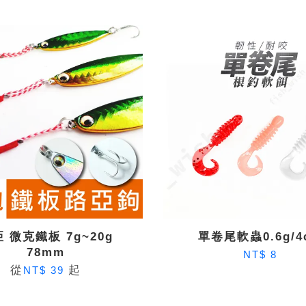
 微克鐵板 7g~20g
單卷尾軟蟲0.6g/4
78mm
NT$ 8
從
起
NT$ 39