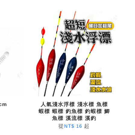
cm
人氣淺水浮標 淺水標 魚標
蝦標 蝦標 釣魚標 釣蝦標 鯽
魚標 溪流標 溪釣
從
起
NT$ 16