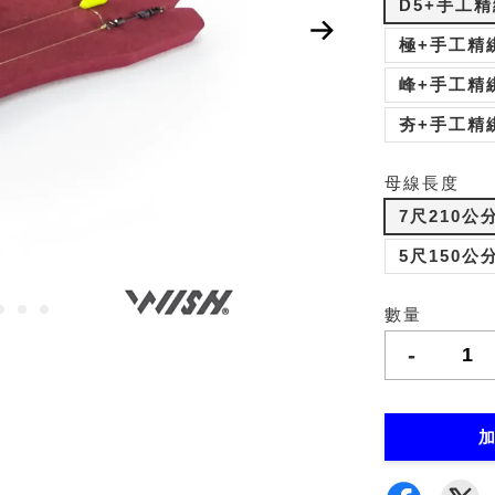
D5+手工
極+手工精
峰+手工精
夯+手工精
母線長度
7尺210公
5尺150公
數量
-
加