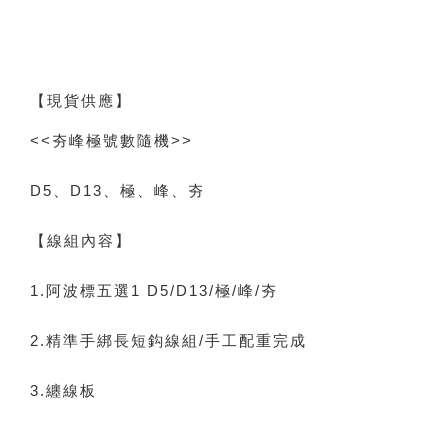
【現貨供應】
<<夯峰極號數隨機>>
D5、D13、極、峰、夯
【線組內容】
1.阿波標五選1 D5/D13/極/峰/夯
2.精準手綁長短鈎線組/手工配重完成
3.纏線板