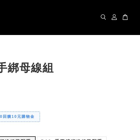
-手綁母線組
00回饋10元購物金