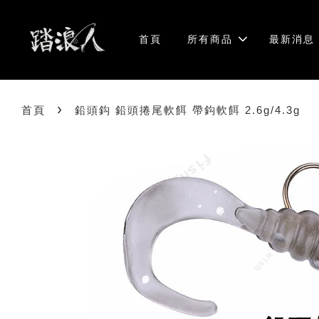
首頁
所有商品
最新消息
›
首頁
鉛頭鈎 鉛頭捲尾軟餌 帶鈎軟餌 2.6g/4.3g