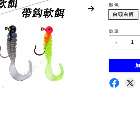
顏色
白頭白餌
數量
-
加