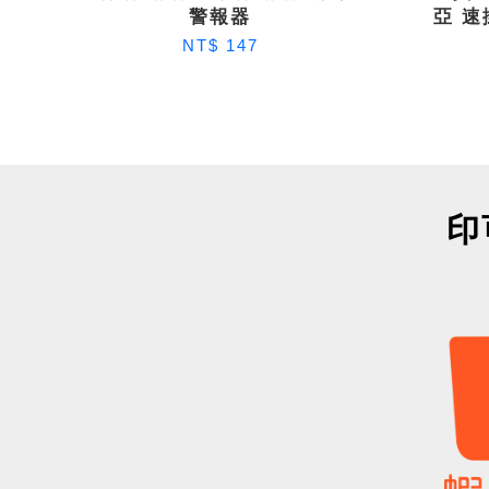
警報器
亞 速
NT$ 147
印