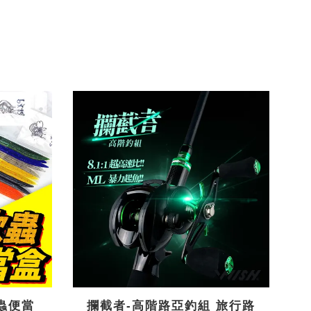
蟲便當
攔截者-高階路亞釣組 旅行路