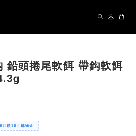
鈎 鉛頭捲尾軟餌 帶鈎軟餌
4.3g
00回饋10元購物金