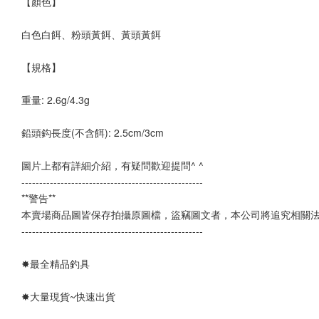
【顏色】
白色白餌、粉頭黃餌、黃頭黃餌
【規格】
重量: 2.6g/4.3g
鉛頭鈎長度(不含餌): 2.5cm/3cm
圖片上都有詳細介紹，有疑問歡迎提問^ ^
--------------------------------------------------- 
**警告**
本賣場商品圖皆保存拍攝原圖檔，盜竊圖文者，本公司將追究相關
---------------------------------------------------
✸最全精品釣具 
✸大量現貨~快速出貨