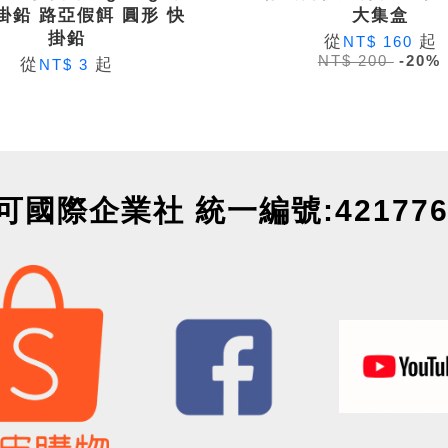
掛鉛 路亞假餌 圓形 快
大集盒
掛鉛
從
起
NT$ 160
NT$ 200
-20%
從
起
NT$ 3
可國際企業社 統一編號:421776