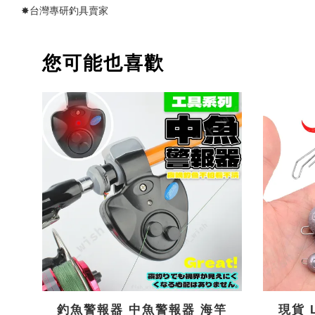
✸台灣專研釣具賣家
您可能也喜歡
釣魚警報器 中魚警報器 海竿
現貨 