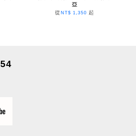
亞
從
起
NT$ 1,350
54