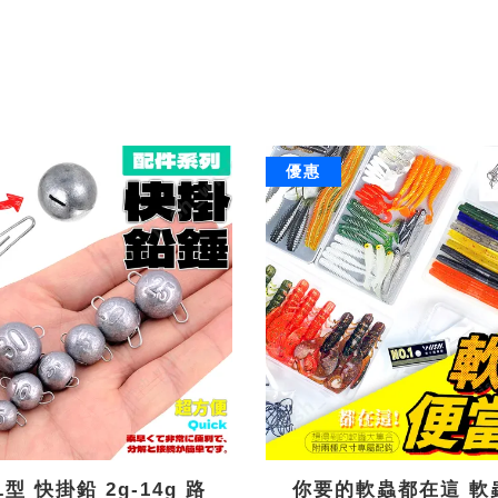
優惠
L型 快掛鉛 2g-14g 路
你要的軟蟲都在這 軟