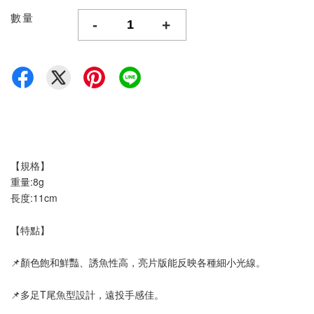
數量
-
+
【規格】
重量:8g
長度:11cm
【特點】
📌顏色飽和鮮豔、誘魚性高，亮片版能反映各種細小光線。
📌多足T尾魚型設計，遠投手感佳。