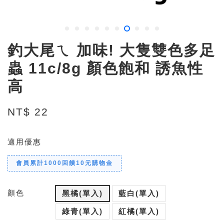
釣大尾ㄟ 加味! 大隻雙色多足
蟲 11c/8g 顏色飽和 誘魚性
高
NT$ 22
適用優惠
會員累計1000回饋10元購物金
顏色
黑橘(單入)
藍白(單入)
綠青(單入)
紅橘(單入)