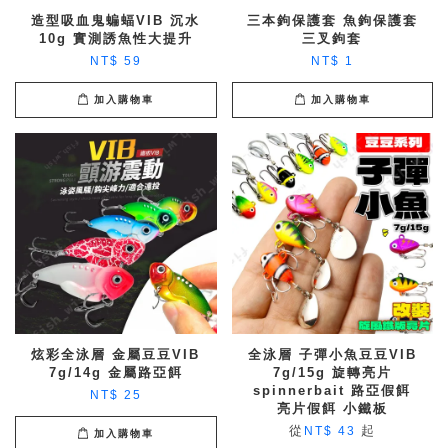
造型吸血鬼蝙蝠VIB 沉水
三本鉤保護套 魚鉤保護套
10g 實測誘魚性大提升
三叉鉤套
NT$ 59
NT$ 1
加入購物車
加入購物車
炫彩全泳層 金屬豆豆VIB
全泳層 子彈小魚豆豆VIB
7g/14g 金屬路亞餌
7g/15g 旋轉亮片
spinnerbait 路亞假餌
NT$ 25
亮片假餌 小鐵板
從
起
NT$ 43
加入購物車