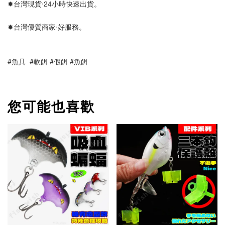
✸台灣現貨‧24小時快速出貨。
✸台灣優質商家‧好服務。
#魚具  #軟餌 #假餌 #魚餌
您可能也喜歡