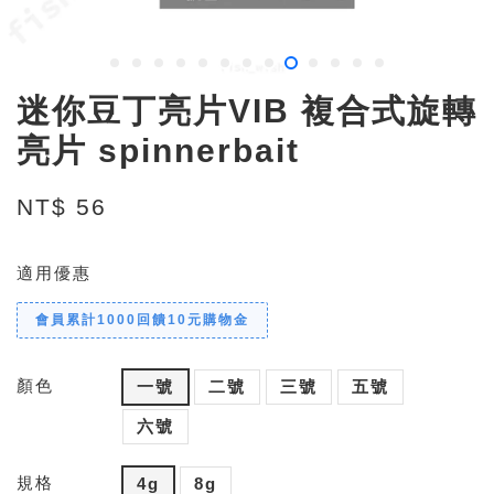
迷你豆丁亮片VIB 複合式旋轉
亮片 spinnerbait
NT$ 56
適用優惠
會員累計1000回饋10元購物金
顏色
一號
二號
三號
五號
六號
規格
4g
8g