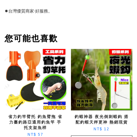
✸台灣優質商家‧好服務。
您可能也喜歡
省力釣竿臂托 釣魚臂拖 省
釣蝦神器 夜光倒刺蝦鈎 搭
力臺釣路亞通用釣魚竿 手
配釣蝦天秤更神 熱銷現貨
托支架魚桿
NT$ 12
NT$ 57