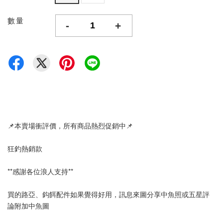
數量
-
+
📌本賣場衝評價，所有商品熱烈促銷中📌
狂釣熱銷款
**感謝各位浪人支持**
買的路亞、鈎餌配件如果覺得好用，訊息來圖分享中魚照或五星評
論附加中魚圖