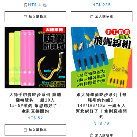
從
起
NT$ 4
NT$ 285
加入購物車
加入購物車
大師手綁偷吃步系列 防纏
跟大師學偷吃步系列【飛
翻轉雙鈎 一組10入
蠅毛鈎釣組】
1#~5#號鈎 幫您綁好了 !
14#/16#/18# 一組五入
拿到直接開釣
幫您綁好了 ! 拿到直接開
釣
NT$ 52
NT$ 79
加入購物車
加入購物車