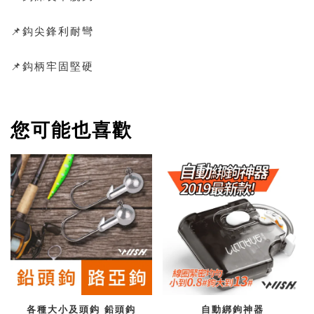
📌鈎尖鋒利耐彎
📌鈎柄牢固堅硬
您可能也喜歡
各種大小及頭鈎 鉛頭鈎
自動綁鉤神器