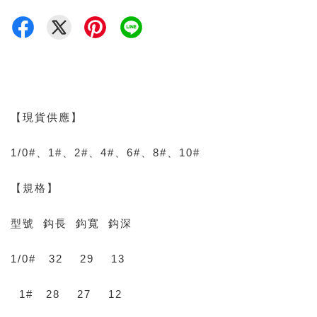
【現貨供應】
1/0#、1#、2#、4#、6#、8#、10#
【規格】
型號 鈎長 鈎寬 鈎深
1/0# 32 29 13
1# 28 27 12