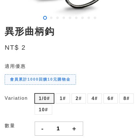
異形曲柄鈎
NT$ 2
適用優惠
會員累計1000回饋10元購物金
Variation
1/0#
1#
2#
4#
6#
8#
10#
數量
-
+