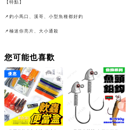
【特點】
📌釣小馬口、溪哥、小型魚種都好釣
📌極迷你亮片、大小通殺
您可能也喜歡
優惠