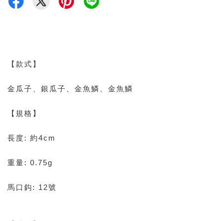
【款式】
金瓜子、銀瓜子、金魚鱗、金魚鱗
【規格】
長度: 約4cm
重量: 0.75g
馬口鈎: 12號