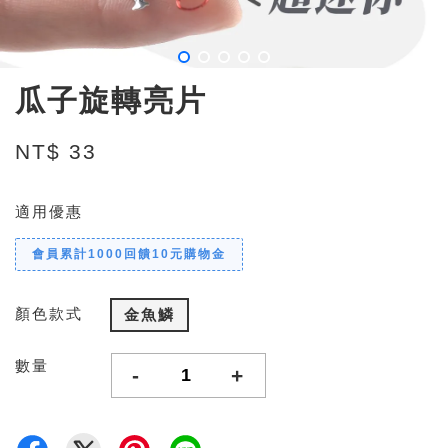
瓜子旋轉亮片
NT$ 33
適用優惠
會員累計1000回饋10元購物金
顏色款式
金魚鱗
數量
-
+