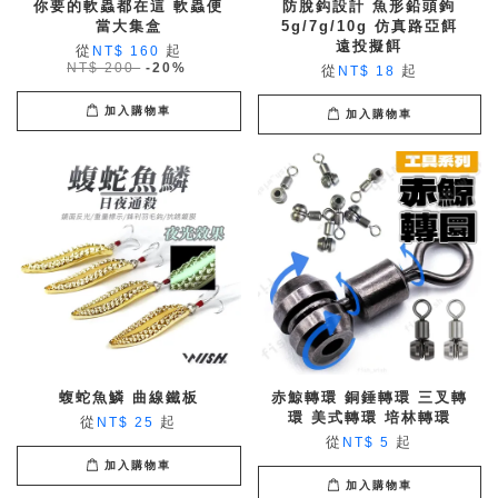
你要的軟蟲都在這 軟蟲便
防脫鈎設計 魚形鉛頭鉤
當大集盒
5g/7g/10g 仿真路亞餌
遠投擬餌
從
起
NT$ 160
NT$ 200
-20%
從
起
NT$ 18
加入購物車
加入購物車
蝮蛇魚鱗 曲線鐵板
赤鯨轉環 銅錘轉環 三叉轉
環 美式轉環 培林轉環
從
起
NT$ 25
從
起
NT$ 5
加入購物車
加入購物車