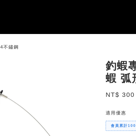
04不鏽鋼
釣蝦
蝦 弧
NT$ 300
適用優惠
會員累計10