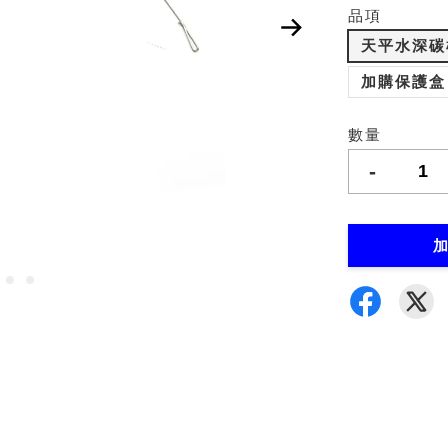
品項
天平水深碳
加購保護盒
數量
-
加