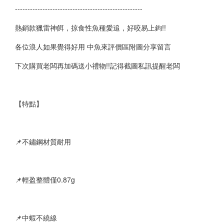
---------------------------------------------------
熱銷款獵雷神餌，掠食性魚種愛追，好咬易上鉤!!
各位浪人如果覺得好用 中魚來評價區附圖分享留言
下次購買老闆再加碼送小禮物!!記得截圖私訊提醒老闆
【特點】
📌不鏽鋼材質耐用
📌輕盈整體僅0.87g
📌中蝦不繞線