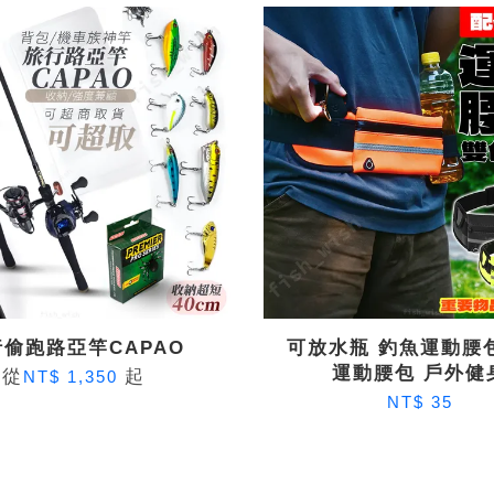
偷跑路亞竿CAPAO
可放水瓶 釣魚運動腰
運動腰包 戶外健
從
起
NT$ 1,350
NT$ 35