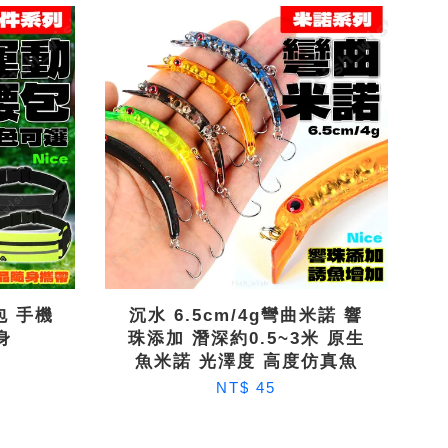
包 手機
沉水 6.5cm/4g彎曲米諾 響
身
珠添加 潛深約0.5~3米 原生
魚米諾 光澤度 高度仿真魚
NT$ 45