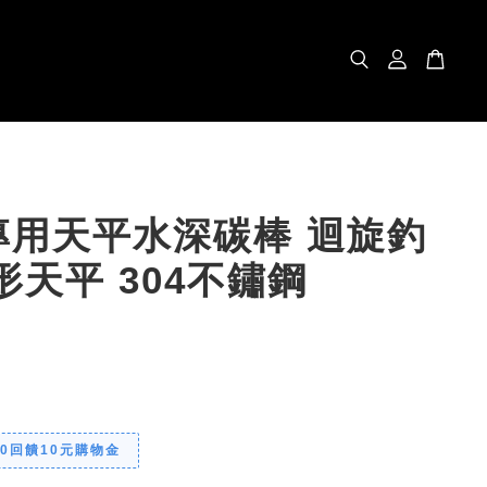
專用天平水深碳棒 迴旋釣
形天平 304不鏽鋼
00回饋10元購物金