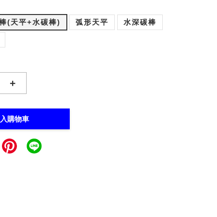
棒(天平+水碳棒)
弧形天平
水深碳棒
+
入購物車