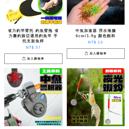
省力釣竿臂托 釣魚臂拖 省
中魚加速器 浮水海膽
力臺釣路亞通用釣魚竿 手
6cm/1.9g 顏色飽和
托支架魚桿
NT$ 13
NT$ 57
加入購物車
加入購物車