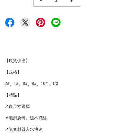
【現貨供應】
【規格】
2#、4#、6#、8#、10#、1/0
【特點】
📌多尺寸選擇
📌順滑旋轉、線不打結
📌講究材質入水快速