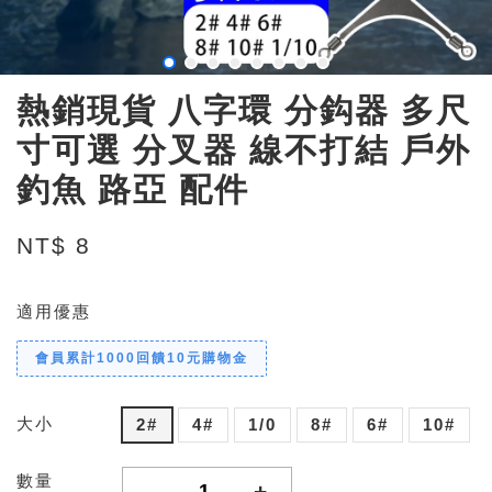
熱銷現貨 八字環 分鈎器 多尺
寸可選 分叉器 線不打結 戶外
釣魚 路亞 配件
NT$ 8
適用優惠
會員累計1000回饋10元購物金
大小
2#
4#
1/0
8#
6#
10#
數量
-
+