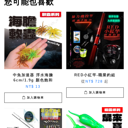
您可能也喜歡
中魚加速器 浮水海膽
RED小紅竿-職業釣組
6cm/1.9g 顏色飽和
從
起
NT$ 728
NT$ 13
加入購物車
加入購物車