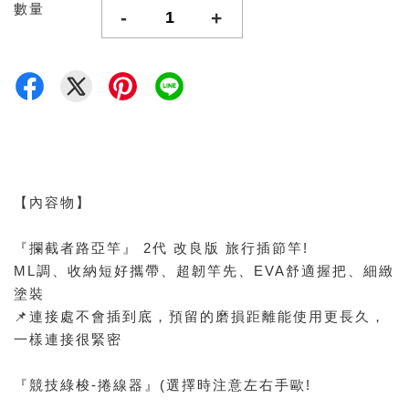
數量
-
+
【內容物】
『攔截者路亞竿』 2代 改良版 旅行插節竿!
ML調、收納短好攜帶、超韌竿先、EVA舒適握把、細緻
塗裝
📌連接處不會插到底，預留的磨損距離能使用更長久，
一樣連接很緊密
『競技綠梭-捲線器』(選擇時注意左右手歐!