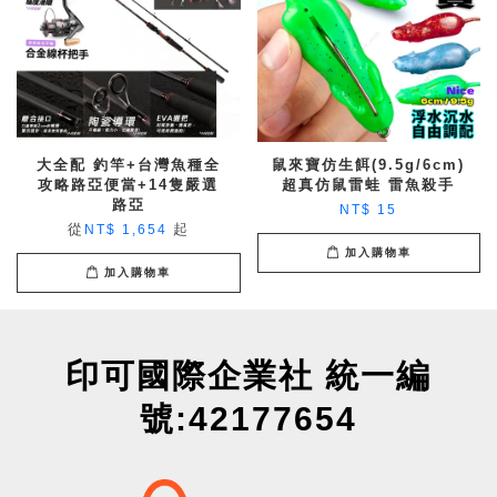
大全配 釣竿+台灣魚種全
鼠來寶仿生餌(9.5g/6cm)
攻略路亞便當+14隻嚴選
超真仿鼠雷蛙 雷魚殺手
路亞
NT$ 15
從
起
NT$ 1,654
加入購物車
加入購物車
印可國際企業社 統一編
號:42177654