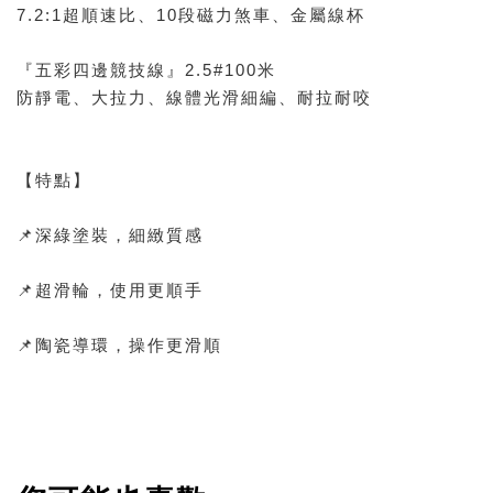
7.2:1超順速比、10段磁力煞車、金屬線杯
『五彩四邊競技線』2.5#100米
防靜電、大拉力、線體光滑細編、耐拉耐咬
【特點】
📌深綠塗裝，細緻質感
📌超滑輪，使用更順手
📌陶瓷導環，操作更滑順