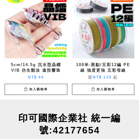
5cm/14.5g 沉水型晶鐳
100米-斑點/五彩12編 PE
VIB 仿生顫泳 遠投響珠
線 強度更強 五彩母線
從
起
NT$ 44
NT$ 120
加入購物車
加入購物車
印可國際企業社 統一編
號:42177654