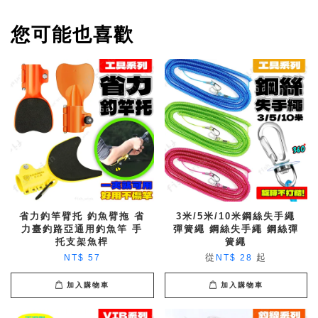
您可能也喜歡
省力釣竿臂托 釣魚臂拖 省
3米/5米/10米鋼絲失手繩
力臺釣路亞通用釣魚竿 手
彈簧繩 鋼絲失手繩 鋼絲彈
托支架魚桿
簧繩
從
起
NT$ 57
NT$ 28
加入購物車
加入購物車