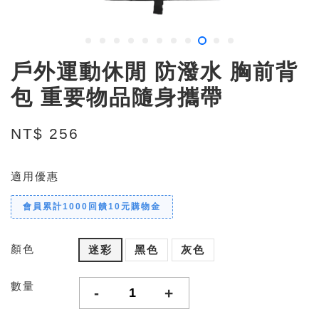
戶外運動休閒 防潑水 胸前背
包 重要物品隨身攜帶
NT$ 256
適用優惠
會員累計1000回饋10元購物金
顏色
迷彩
黑色
灰色
數量
-
+