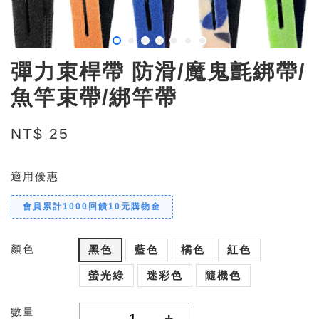
彈力束桿帶 防滑/魔鬼氈綁帶/
魚竿束帶/綁竿帶
NT$ 25
適用優惠
會員累計1000回饋10元購物金
顏色
黑色
藍色
橘色
紅色
螢光綠
迷彩色
隨機色
數量
-
+