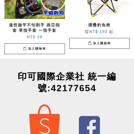
遠投拋竿不怕割手 路亞指
摺疊釣魚椅
套 單指手套 一指手套
從
起
NT$ 150
NT$ 39
加入購物車
加入購物車
印可國際企業社 統一編
號:42177654