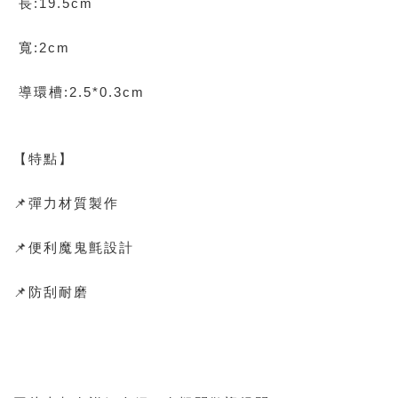
長:19.5cm
寬:2cm
導環槽:2.5*0.3cm
【特點】
📌彈力材質製作
📌便利魔鬼氈設計
📌防刮耐磨