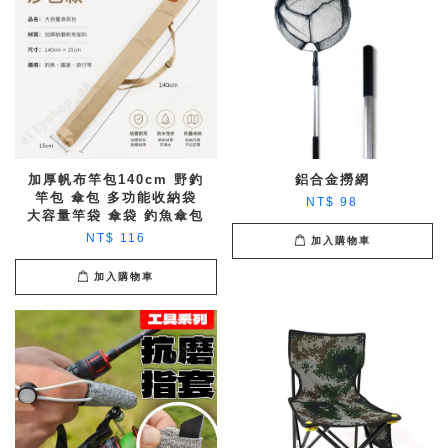
加厚帆布竿包140cm 野釣
鋁合金撈網
竿包 傘包 多功能收納袋
NT$ 98
大容量竿袋 傘袋 釣魚傘包
NT$ 116
加入購物車
加入購物車