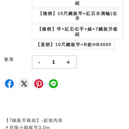
組
【槍柄】10尺鐵板竿+紅石水滴輪(右
手
【槍柄】竿+紅石右手+線+7鐵板升級
組
【直柄】10尺鐵板竿+B款HB4000
數量
-
+
【7鐵板升級組】-超值內容
📌岸拋小鐵板竿3.0m