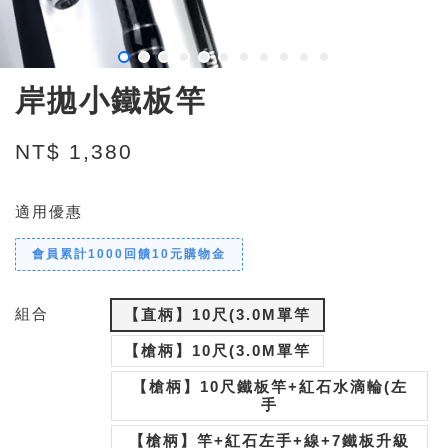
岸拋小鐵板竿
NT$ 1,380
適用優惠
會員累計1000回饋10元購物金
組合
【直柄】10尺(3.0M單竿
【槍柄】10尺(3.0M單竿
【槍柄】10尺鐵板竿+紅石水滴輪(左
手
【槍柄】竿+紅石左手+線+7鐵板升級