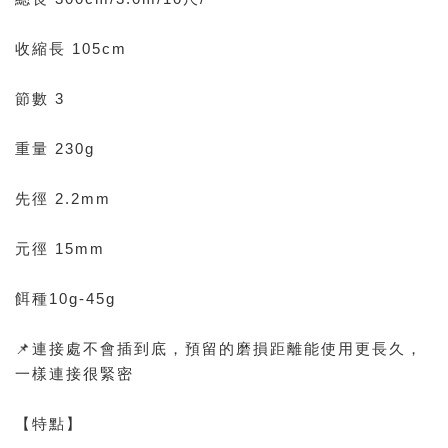
收縮長 105cm
節數 3
重量 230g
先徑 2.2mm
元徑 15mm
餌種10g-45g
📌連接處不會插到底，預留的磨損距離能使用更長久，
一樣連接很緊密
【特點】