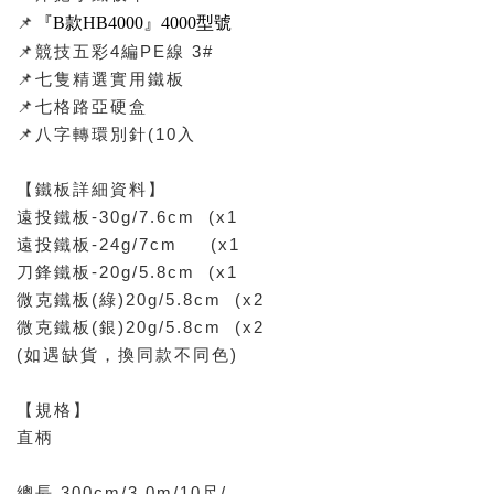
📌
『B款HB4000』4000型號
📌競技五彩4編PE線 3#
📌七隻精選實用鐵板
📌七格路亞硬盒
📌八字轉環別針(10入
【鐵板詳細資料】
遠投鐵板-30g/7.6cm (x1
遠投鐵板-24g/7cm (x1
刀鋒鐵板-20g/5.8cm (x1
微克鐵板(綠)20g/5.8cm (x2
微克鐵板(銀)20g/5.8cm (x2
(如遇缺貨，換同款不同色)
【規格】
直柄
總長 300cm/3.0m/10尺/