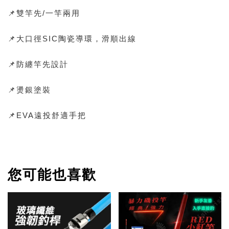
📌雙竿先/一竿兩用
📌大口徑SIC陶瓷導環，滑順出線
📌防纏竿先設計
📌燙銀塗裝
📌EVA遠投舒適手把
您可能也喜歡