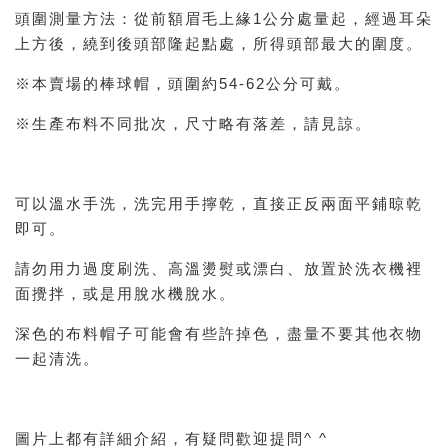
頭圍測量方法：從前額眉毛上緣1公分處量起，經過耳朵
上方後，繞到後頭部隆起點處，所得頭部最大的圍度。
※本賣場的棒球帽，頭圍約54-62公分可戴。
※生產布料不同批次，尺寸略有落差，請見諒。
可以溫水手洗，洗完用手擰乾，直接正反兩面平鋪晾乾
即可。
請勿用力過度刷洗、高溫燙熨或漂白、放置於洗衣機裡
面攪拌，或是用脫水機脫水。
深色的布料帽子可能會有些許掉色，盡量不要其他衣物
一起清洗。
圖片上都有詳細介紹，有疑問歡迎提問^ ^