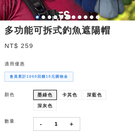
多功能可拆式釣魚遮陽帽
NT$ 259
適用優惠
會員累計1000回饋10元購物金
顏色
墨綠色
卡其色
深藍色
深灰色
數量
-
+