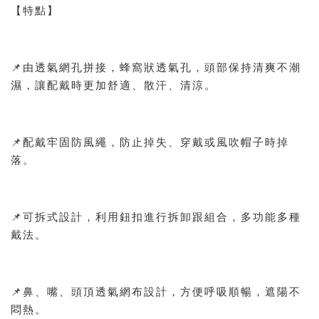
【特點】
📌由透氣網孔拼接，蜂窩狀透氣孔，頭部保持清爽不潮
濕，讓配戴時更加舒適、散汗、清涼。
📌配戴牢固防風繩，防止掉失、穿戴或風吹帽子時掉
落。
📌可拆式設計，利用鈕扣進行拆卸跟組合，多功能多種
戴法。
📌鼻、嘴、頭頂透氣網布設計，方便呼吸順暢，遮陽不
悶熱。