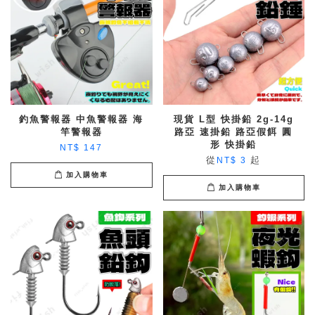
釣魚警報器 中魚警報器 海
現貨 L型 快掛鉛 2g-14g
竿警報器
路亞 速掛鉛 路亞假餌 圓
形 快掛鉛
NT$ 147
從
起
NT$ 3
加入購物車
加入購物車