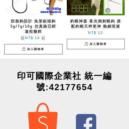
防脫鈎設計 魚形鉛頭鉤
釣蝦神器 夜光倒刺蝦鈎 搭
5g/7g/10g 仿真路亞餌
配釣蝦天秤更神 熱銷現貨
遠投擬餌
NT$ 12
從
起
NT$ 18
加入購物車
加入購物車
印可國際企業社 統一編
號:42177654