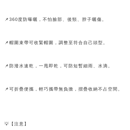
📌360度防曝曬，不怕臉部、後頸、脖子曬傷。
📌帽圍束帶可收緊帽圍，調整至符合自己頭型。
📌防潑水速乾，一甩即乾，可防短暫細雨、水滴。
📌可折疊便攜，輕巧攜帶無負擔，摺疊收納不占空間。
💡【注意】