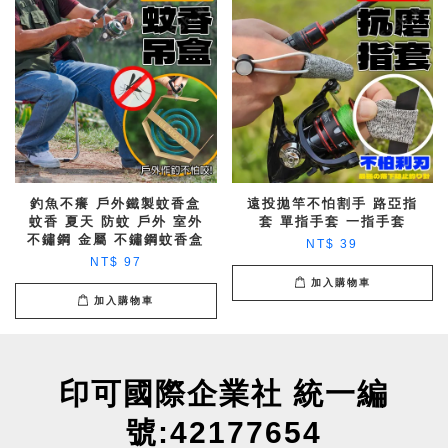
釣魚不癢 戶外鐵製蚊香盒
遠投拋竿不怕割手 路亞指
蚊香 夏天 防蚊 戶外 室外
套 單指手套 一指手套
不鏽鋼 金屬 不鏽鋼蚊香盒
NT$ 39
NT$ 97
加入購物車
加入購物車
印可國際企業社 統一編
號:42177654