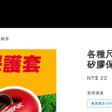
後睹套
各種尺
矽膠
NT$ 22
適用優惠
會員累計10