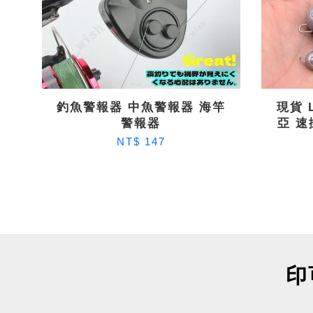
釣魚警報器 中魚警報器 海竿
現貨 
警報器
亞 速
NT$ 147
印