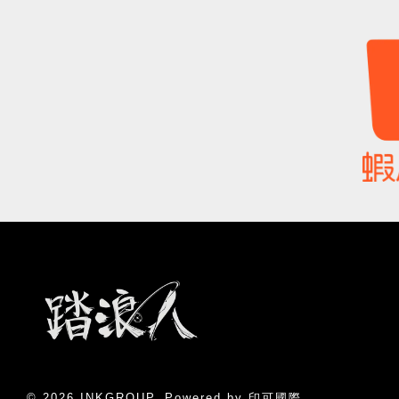
© 2026 INKGROUP. Powered by 印可國際