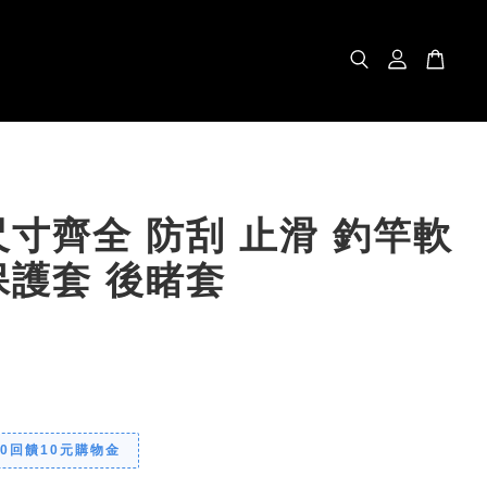
寸齊全 防刮 止滑 釣竿軟
保護套 後睹套
00回饋10元購物金