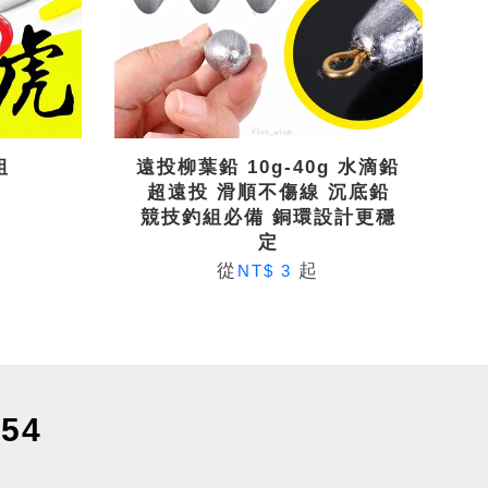
組
遠投柳葉鉛 10g-40g 水滴鉛
超遠投 滑順不傷線 沉底鉛
競技釣組必備 銅環設計更穩
定
從
起
NT$ 3
54