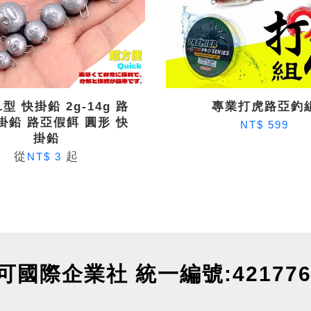
L型 快掛鉛 2g-14g 路
專業打虎路亞釣
掛鉛 路亞假餌 圓形 快
NT$ 599
掛鉛
從
起
NT$ 3
可國際企業社 統一編號:421776