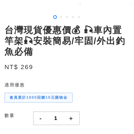
台灣現貨優惠價💰 🎣車內置
竿架🎣安裝簡易/牢固/外出釣
魚必備
NT$ 269
適用優惠
會員累計1000回饋10元購物金
數量
-
+