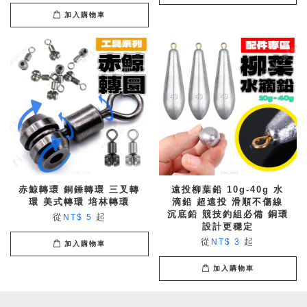
加入購物車
赤鯨轉環 銅錘轉環 三叉轉
遠投柳葉鉛 10g-40g 水
環 美式轉環 培林轉環
滴鉛 超遠投 滑順不傷線
沉底鉛 競技釣組必備 銅環
從
起
NT$ 5
設計更穩定
從
起
NT$ 3
加入購物車
加入購物車