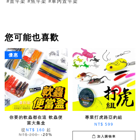
#置竿架 #魚竿架 #車內置竿架
您可能也喜歡
優惠
你要的軟蟲都在這 軟蟲便
專業打虎路亞釣組
當大集盒
NT$ 599
從
起
NT$ 160
NT$ 200
-20%
加入購物車