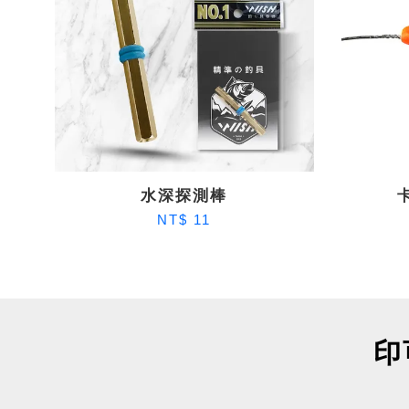
水深探測棒
NT$ 11
印