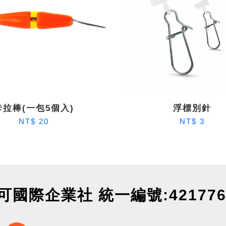
卡拉棒(一包5個入)
浮標別針
NT$ 20
NT$ 3
可國際企業社 統一編號:421776