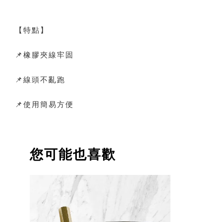
【特點】
📌橡膠夾線牢固
📌線頭不亂跑
📌使用簡易方便
您可能也喜歡