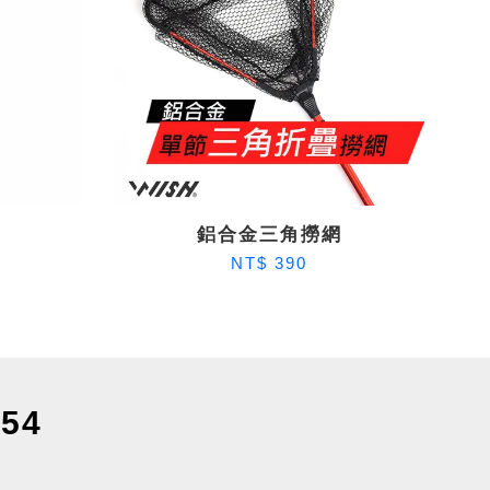
鋁合金三角撈網
NT$ 390
54