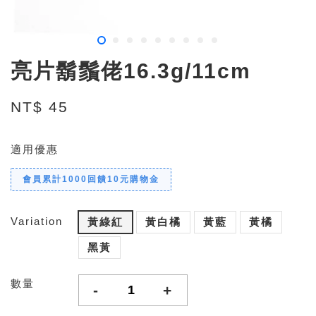
亮片鬍鬚佬16.3g/11cm
NT$ 45
適用優惠
會員累計1000回饋10元購物金
Variation
黃綠紅
黃白橘
黃藍
黃橘
黑黃
數量
-
+