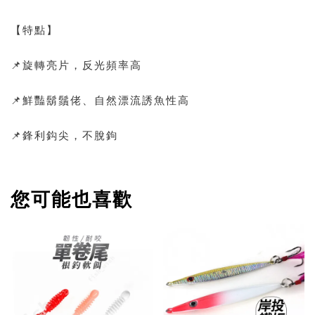
【特點】
📌旋轉亮片，反光頻率高
📌鮮豔鬍鬚佬、自然漂流誘魚性高
📌鋒利鈎尖，不脫鉤
您可能也喜歡