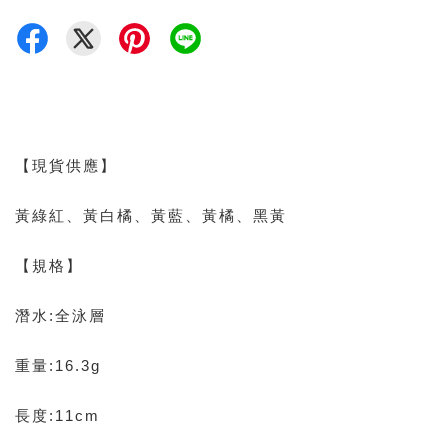
【現貨供應】
黃綠紅、黃白橘、黃藍、黃橘、黑黃
【規格】
潛水:全泳層
重量:16.3g
長度:11cm