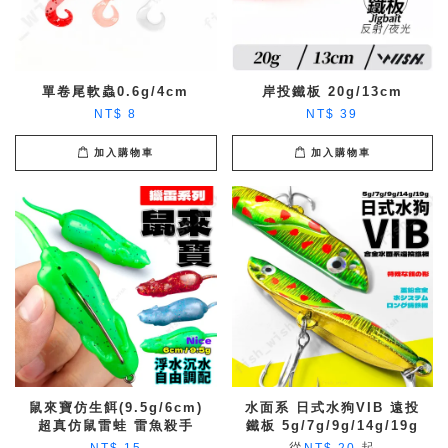
單卷尾軟蟲0.6g/4cm
岸投鐵板 20g/13cm
NT$ 8
NT$ 39
加入購物車
加入購物車
鼠來寶仿生餌(9.5g/6cm)
水面系 日式水狗VIB 遠投
超真仿鼠雷蛙 雷魚殺手
鐵板 5g/7g/9g/14g/19g
從
起