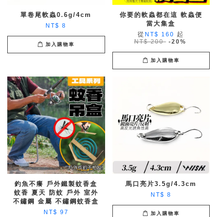
單卷尾軟蟲0.6g/4cm
你要的軟蟲都在這 軟蟲便
當大集盒
NT$ 8
從
起
NT$ 160
NT$ 200
-20%
加入購物車
加入購物車
釣魚不癢 戶外鐵製蚊香盒
馬口亮片3.5g/4.3cm
蚊香 夏天 防蚊 戶外 室外
NT$ 8
不鏽鋼 金屬 不鏽鋼蚊香盒
NT$ 97
加入購物車