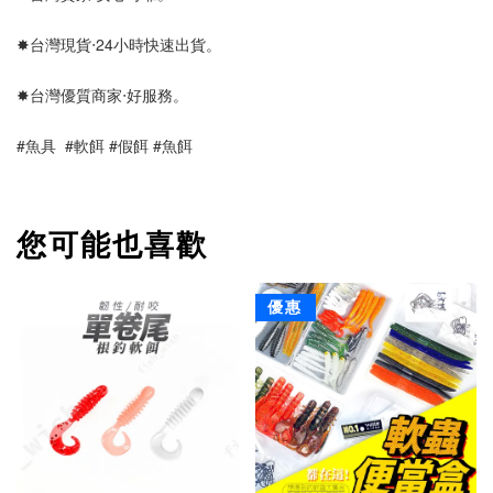
✸台灣現貨‧24小時快速出貨。
✸台灣優質商家‧好服務。
#魚具  #軟餌 #假餌 #魚餌
您可能也喜歡
優惠