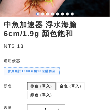
中魚加速器 浮水海膽
6cm/1.9g 顏色飽和
NT$ 13
適用優惠
會員累計1000回饋10元購物金
顏色
棕色 (單入)
金色 (單入)
綠色 (單入)
數量
-
+