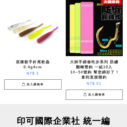
底棲殺手針尾軟蟲
大師手綁偷吃步系列 防纏
0.4g4cm
翻轉雙鈎 一組10入
1#~5#號鈎 幫您綁好了 !
NT$ 3
拿到直接開釣
NT$ 52
加入購物車
加入購物車
印可國際企業社 統一編