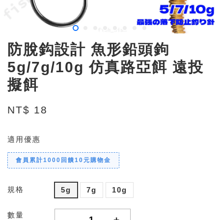
防脫鈎設計 魚形鉛頭鉤
5g/7g/10g 仿真路亞餌 遠投
擬餌
NT$ 18
適用優惠
會員累計1000回饋10元購物金
規格
5g
7g
10g
數量
-
+