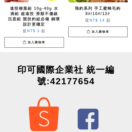
遠投柳葉鉛 10g-40g 水
飛釣系列 手工蜜蜂毛鈎
滴鉛 超遠投 滑順不傷線
8#/10#/12#
沉底鉛 競技釣組必備 銅環
從
起
NT$ 14
設計更穩定
從
起
NT$ 3
加入購物車
加入購物車
印可國際企業社 統一編
號:42177654