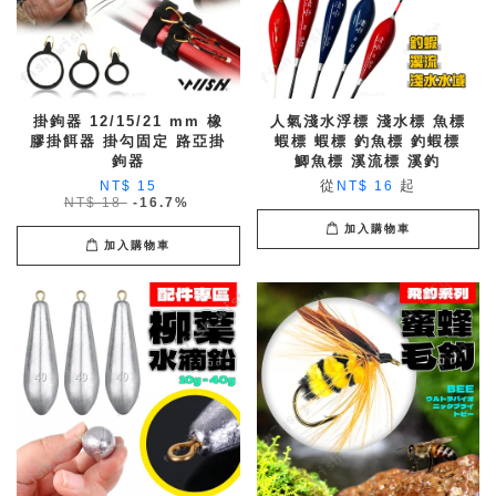
掛鉤器 12/15/21 mm 橡
人氣淺水浮標 淺水標 魚標
膠掛餌器 掛勾固定 路亞掛
蝦標 蝦標 釣魚標 釣蝦標
鉤器
鯽魚標 溪流標 溪釣
從
起
NT$ 15
NT$ 16
NT$ 18
-16.7%
加入購物車
加入購物車