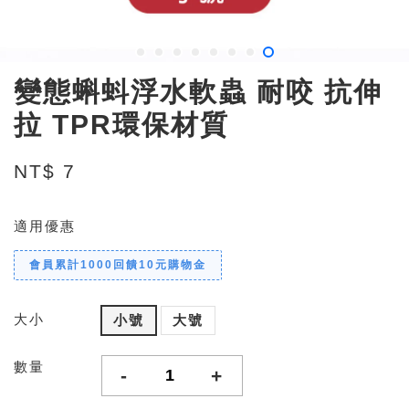
變態蝌蚪浮水軟蟲 耐咬 抗伸
拉 TPR環保材質
NT$ 7
適用優惠
會員累計1000回饋10元購物金
大小
小號
大號
數量
-
+