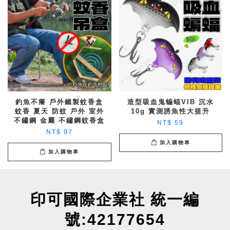
釣魚不癢 戶外鐵製蚊香盒
造型吸血鬼蝙蝠VIB 沉水
蚊香 夏天 防蚊 戶外 室外
10g 實測誘魚性大提升
不鏽鋼 金屬 不鏽鋼蚊香盒
NT$ 59
NT$ 97
加入購物車
加入購物車
印可國際企業社 統一編
號:42177654