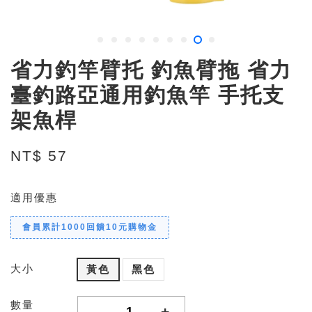
省力釣竿臂托 釣魚臂拖 省力
臺釣路亞通用釣魚竿 手托支
架魚桿
NT$ 57
適用優惠
會員累計1000回饋10元購物金
大小
黃色
黑色
數量
-
+