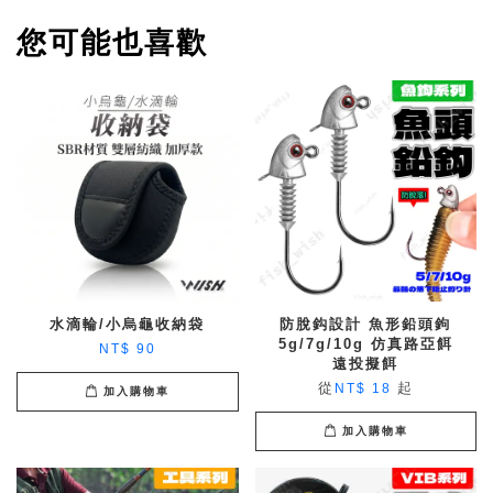
您可能也喜歡
水滴輪/小烏龜收納袋
防脫鈎設計 魚形鉛頭鉤
5g/7g/10g 仿真路亞餌
NT$ 90
遠投擬餌
從
起
NT$ 18
加入購物車
加入購物車