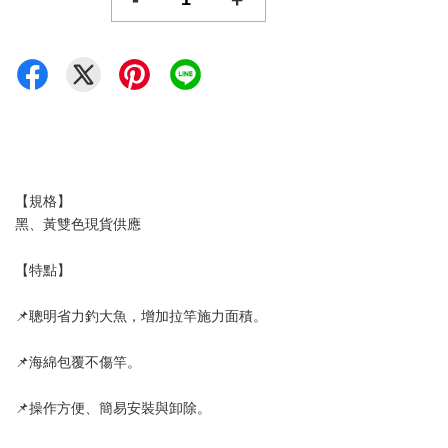
【規格】
黑、黃雙色現貨供應
【特點】
📌聰明省力釣大魚，增加拉竿施力面積。
📌海綿包覆不傷竿。
📌操作方便、簡易安裝與卸除。　