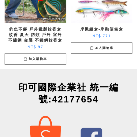
釣魚不癢 戶外鐵製蚊香盒
岸拋組盒-岸拋便當盒
蚊香 夏天 防蚊 戶外 室外
NT$ 771
不鏽鋼 金屬 不鏽鋼蚊香盒
NT$ 97
加入購物車
加入購物車
印可國際企業社 統一編
號:42177654