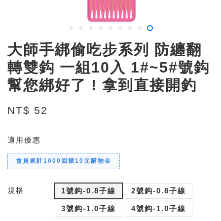
大師手綁偷吃步系列 防纏翻
轉雙鈎 一組10入 1#~5#號鈎
幫您綁好了 ! 拿到直接開釣
NT$ 52
適用優惠
會員累計1000回饋10元購物金
規格
1號鈎-0.8子線
2號鈎-0.8子線
3號鈎-1.0子線
4號鈎-1.0子線