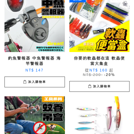
釣魚警報器 中魚警報器 海
你要的軟蟲都在這 軟蟲便
竿警報器
當大集盒
從
起
NT$ 147
NT$ 160
NT$ 200
-20%
加入購物車
加入購物車