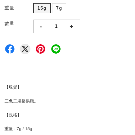
重量
15g
7g
數量
-
+
【現貨】
三色二規格供應。
【規格】
重量 : 7g / 15g