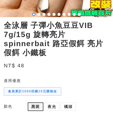
全泳層 子彈小魚豆豆VIB
7g/15g 旋轉亮片
spinnerbait 路亞假餌 亮片
假餌 小鐵板
NT$ 48
適用優惠
會員累計1000回饋10元購物金
顏色
黑斑
夜光
橘頭