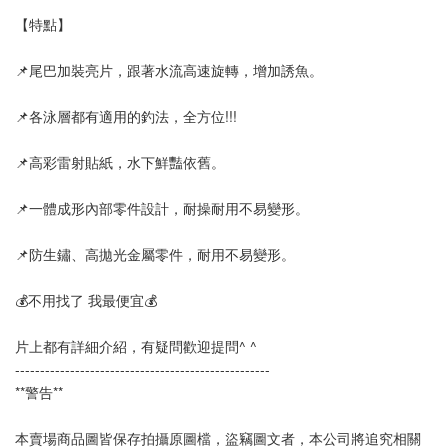
【特點】
📌尾巴加裝亮片，跟著水流高速旋轉，增加誘魚。
📌各泳層都有適用的釣法，全方位!!!
📌高彩雷射貼紙，水下鮮豔依舊。
📌一體成形內部零件設計，耐操耐用不易變形。
📌防生鏽、高拋光金屬零件，耐用不易變形。
💰不用找了 我最便宜💰
片上都有詳細介紹，有疑問歡迎提問^ ^
---------------------------------------------------  
**警告**
本賣場商品圖皆保存拍攝原圖檔，盜竊圖文者，本公司將追究相關