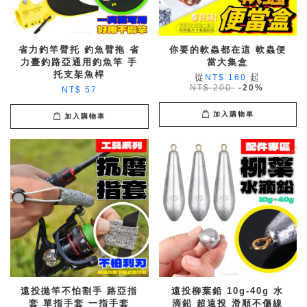
省力釣竿臂托 釣魚臂拖 省
你要的軟蟲都在這 軟蟲便
力臺釣路亞通用釣魚竿 手
當大集盒
托支架魚桿
從
起
NT$ 160
NT$ 200
-20%
NT$ 57
加入購物車
加入購物車
遠投拋竿不怕割手 路亞指
遠投柳葉鉛 10g-40g 水
套 單指手套 一指手套
滴鉛 超遠投 滑順不傷線