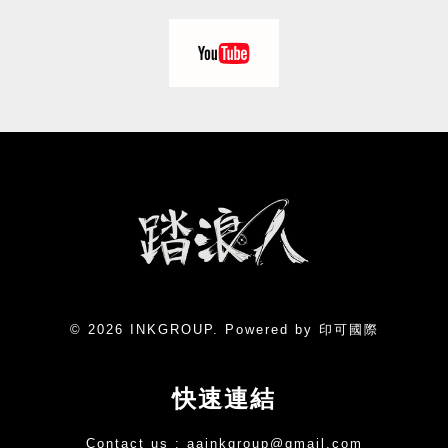
© 2026 INKGROUP. Powered by 印可國際
快速連結
Contact us :
aainkgroup@gmail.com