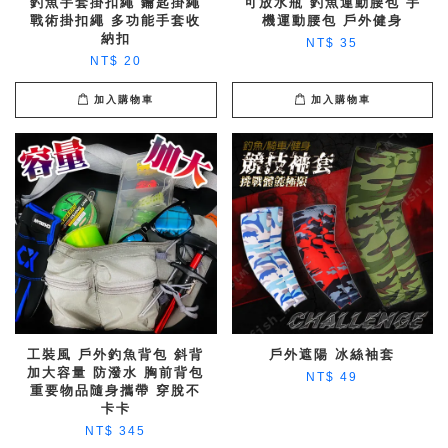
釣魚手套掛扣繩 鑰匙掛繩
可放水瓶 釣魚運動腰包 手
戰術掛扣繩 多功能手套收
機運動腰包 戶外健身
納扣
NT$ 35
NT$ 20
加入購物車
加入購物車
工裝風 戶外釣魚背包 斜背
戶外遮陽 冰絲袖套
加大容量 防潑水 胸前背包
NT$ 49
重要物品隨身攜帶 穿脫不
卡卡
NT$ 345