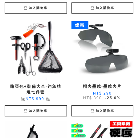
加入購物車
加入購物車
優惠
路亞包+裝備大全-釣魚精
帽夾墨鏡-墨鏡夾片
選七件套
NT$ 290
NT$ 390
-25.6%
從
起
NT$ 999
加入購物車
加入購物車