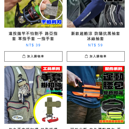
遠投拋竿不怕割手 路亞指
新款超酷涼 防陽抗黑袖套
套 單指手套 一指手套
冰絲袖套
NT$ 39
NT$ 59
加入購物車
加入購物車