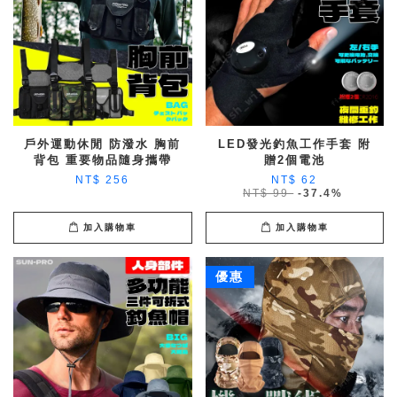
戶外運動休閒 防潑水 胸前
LED發光釣魚工作手套 附
背包 重要物品隨身攜帶
贈2個電池
NT$ 256
NT$ 62
NT$ 99
-37.4%
加入購物車
加入購物車
優惠