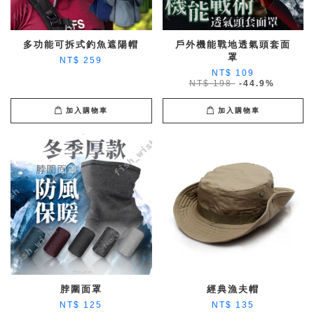
多功能可拆式釣魚遮陽帽
戶外機能戰地透氣頭套面
罩
NT$ 259
NT$ 109
NT$ 198
-44.9%
加入購物車
加入購物車
脖圍面罩
經典漁夫帽
NT$ 125
NT$ 135